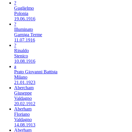
?
Guglielmo
Polonia
19.06.1916
?
Illuminato
Garniga Terme
11.07.1916
?
Rinaldo
Stenico
10.08.1916
a
Prato Giovanni Battista
Milano
21.01.1923
Abercham
Giuseppe
Valdagno
20.02.1912
Aberham
Floriano
Valdagno
14.08.1913
Aberham