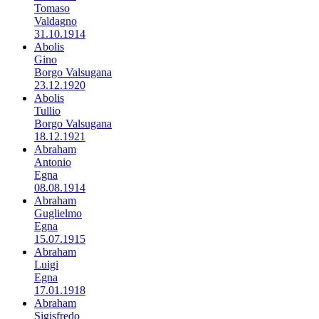
Tomaso
Valdagno
31.10.1914
Abolis
Gino
Borgo Valsugana
23.12.1920
Abolis
Tullio
Borgo Valsugana
18.12.1921
Abraham
Antonio
Egna
08.08.1914
Abraham
Guglielmo
Egna
15.07.1915
Abraham
Luigi
Egna
17.01.1918
Abraham
Sigisfredo