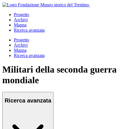
Salta
al
Progetto
contenuto
Archivi
principale
Mappa
Ricerca avanzata
Apri
Progetto
menu
Archivi
Mappa
Ricerca avanzata
Militari della seconda guerra
mondiale
Ricerca avanzata