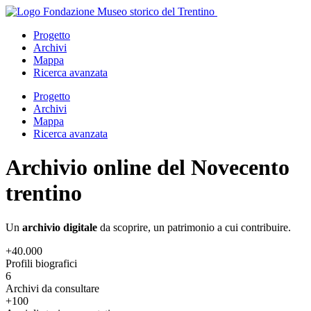
Salta
al
Progetto
contenuto
Archivi
principale
Mappa
Ricerca avanzata
Apri
Progetto
menu
Archivi
Mappa
Ricerca avanzata
Archivio online del Novecento
trentino
Un
archivio digitale
da scoprire, un patrimonio a cui contribuire.
+40.000
Profili biografici
6
Archivi da consultare
+100