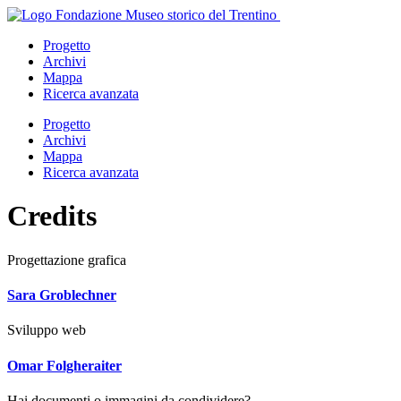
Salta
al
Progetto
contenuto
Archivi
principale
Mappa
Ricerca avanzata
Apri
Progetto
menu
Archivi
Mappa
Ricerca avanzata
Credits
Progettazione grafica
Sara Groblechner
Sviluppo web
Omar Folgheraiter
Hai documenti o immagini da condividere?